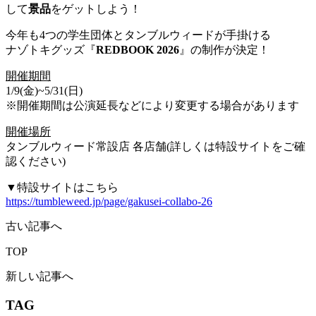
して
景品
をゲットしよう！
今年も4つの学生団体とタンブルウィードが手掛ける
ナゾトキグッズ『
REDBOOK 2026
』の制作が決定！
開催期間
1/9(金)~5/31(日)
※開催期間は公演延長などにより変更する場合があります
開催場所
タンブルウィード常設店 各店舗(詳しくは特設サイトをご確
認ください)
▼特設サイトはこちら
https://tumbleweed.jp/page/gakusei-collabo-26
古い記事へ
TOP
新しい記事へ
TAG