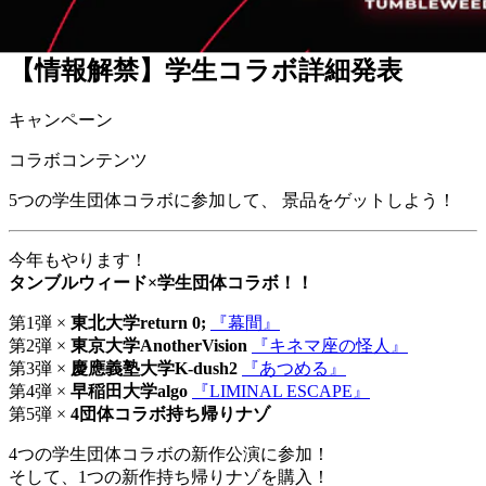
2026.01.16
【情報解禁】学生コラボ詳細発表
キャンペーン
コラボコンテンツ
5つの学生団体コラボに参加して、 景品をゲットしよう！
今年もやります！
タンブルウィード×学生団体コラボ！！
第1弾 ×
東北大学return 0;
『幕間』
第2弾 ×
東京大学AnotherVision
『キネマ座の怪人』
第3弾 ×
慶應義塾大学K-dush2
『あつめる』
第4弾 ×
早稲田大学algo
『LIMINAL ESCAPE』
第5弾 ×
4団体コラボ持ち帰りナゾ
4つの学生団体コラボの新作公演に参加！
そして、1つの新作持ち帰りナゾを購入！