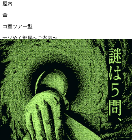
屋内
コ室ツアー型
ナゾめく部屋へご案内〜！！
MORE INFO