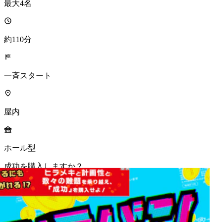
最大4名
約110分
一斉スタート
屋内
ホール型
成功を購入しますか？
MORE INFO